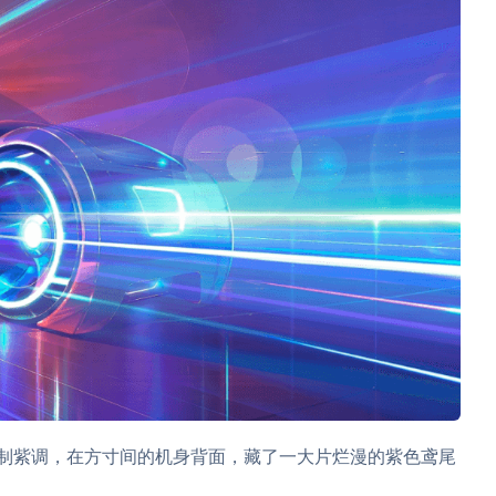
列的定制紫调，在方寸间的机身背面，藏了一大片烂漫的紫色鸢尾