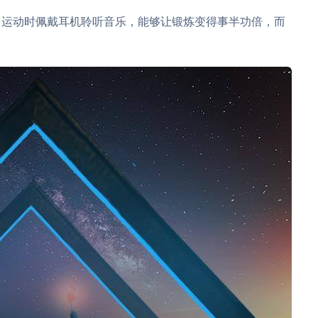
。运动时佩戴耳机聆听音乐，能够让锻炼变得事半功倍，而
。