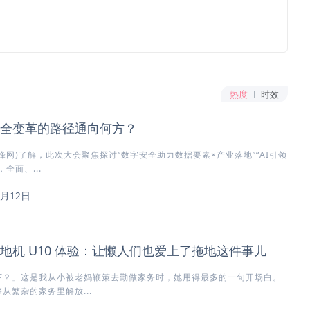
热度
时效
安全变革的路径通向何方？
峰网)了解，此次大会聚焦探讨“数字安全助力数据要素×产业落地”“AI引领
全面、...
8月12日
地机 U10 体验：让懒人们也爱上了拖地这件事儿
下？」这是我从小被老妈鞭策去勤做家务时，她用得最多的一句开场白。
从繁杂的家务里解放...